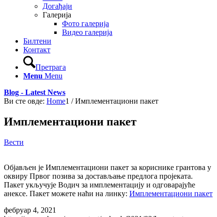
Догађаји
Галерија
Фото галерија
Видео галерија
Билтени
Контакт
Претрага
Menu
Menu
Blog - Latest News
Ви сте овде:
Home
1
/
Имплементациони пакет
Имплементациони пакет
Вести
Објављен је Имплементациони пакет за кориснике грантова у
оквиру Првог позива за достављање предлога пројеката.
Пакет укључује Водич за имплементацију и одговарајуће
анексе. Пакет можете наћи на линку:
Имплементациони пакет
фебруар 4, 2021