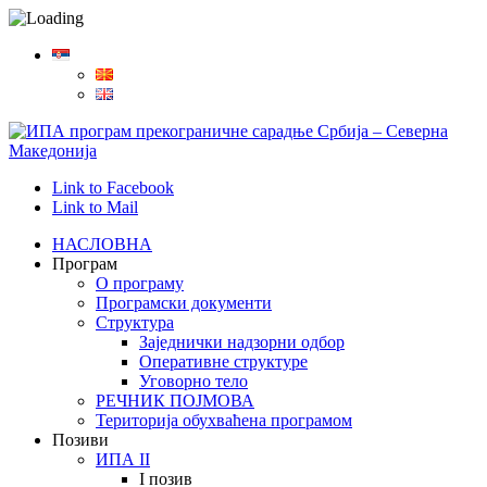
Link to Facebook
Link to Mail
НАСЛОВНА
Програм
О програму
Програмски документи
Структура
Заједнички надзорни одбор
Оперативне структуре
Уговорнo телo
РЕЧНИК ПОЈМОВА
Територија обухваћена програмом
Позиви
ИПА II
I позив