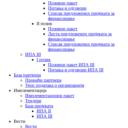
Позивни пакет
Питања и одговори
Списак предложених пројеката за
финансирање
II позив
Позивни пакет
Листа предложених пројеката за
финансирање
Списак предложених пројеката за
финансирање
ИПА III
I позив
Позивни пакет ИПА III
Питања и одговори ИПА III
База партнера
Пронађи партнера
Унос података о организацији
Имплементација
Имплементациони пакет
Тендери
База пројеката
ИПА II
ИПА III
Вести
Вести