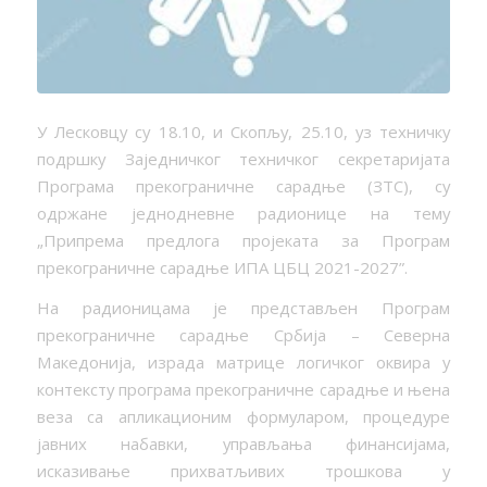
У Лесковцу су 18.10, и Скопљу, 25.10, уз техничку
подршку Заједничког техничког секретаријата
Програма прекограничне сарадње (ЗТС), су
одржане једнодневне радионице на тему
„Припрема предлога пројеката за Програм
прекограничне сарадње ИПА ЦБЦ 2021-2027”.
На радионицама је представљен Програм
прекограничне сарадње Србија – Северна
Македонија, израда матрице логичког оквира у
контексту програма прекограничне сарадње и њена
веза са апликационим формуларом, процедуре
јавних набавки, управљања финансијама,
исказивање прихватљивих трошкова у