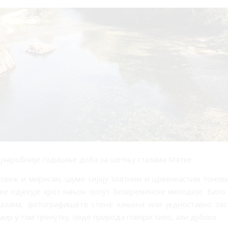
најчаробније годишње доба за шетњу стазама Матке.
 свеж и мирисан, шуме сијају златним и црвенкастим тонови
ке одјекује кроз кањон попут безвременске мелодије. Било
тазама, фотографишете стене кањона или једноставно зас
мир у том тренутку, овде природа говори тихо, али дубоко.