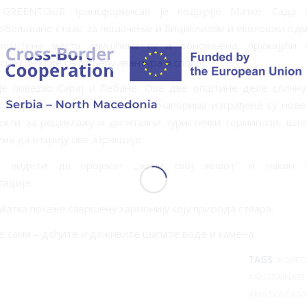
 GREENTOUR трансформисао је подручје Матке. Сада 
побољшане стазе за пешачење и бициклизам и еколошки од
апуштена места очишћена су и обновљена, пружајући 
средину где се сусрећу авантура и спокој.
је повеzao Сарај и Лебане. Ове две општине деле сличн
културно наслеђе. Заједничким напорима изграђене су нов
јекти за рециклажу и дигитални туристички терминали, шт
ма да открију ове атракције.
е видети да пројекат „живи свој живот“ и након з
ације.
Матка покаже савршену хармонију коју природа ствара.
 сами – дођите и доживите шапате воде и камена.
TAGS:
#GREE
#SUSTAINAB
#MATKACAN