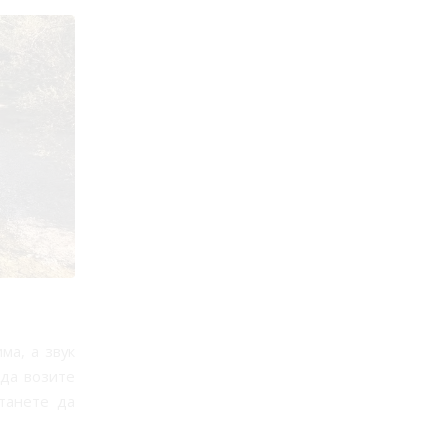
ма, а звук
 да возите
тaнете да