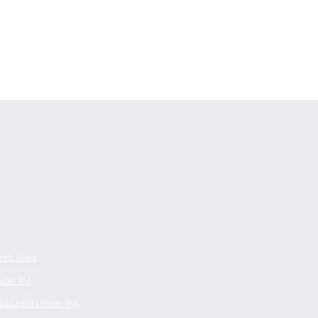
Web Sites
nder IPA
sistance under IPA