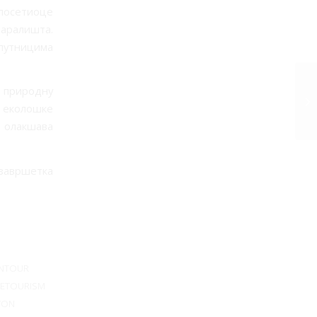
посетиоце
маралишта.
путницима
у природну
е еколошке
о олакшава
авршетка
NTOUR
LETOURISM
YON