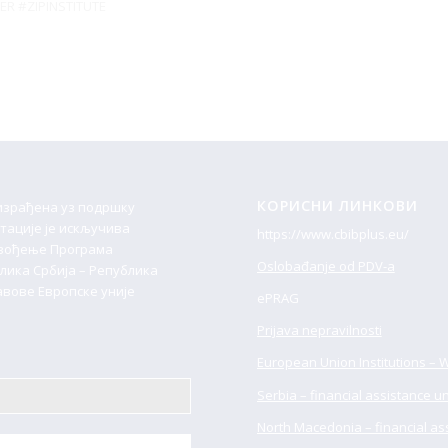
ER #ZIPINSTITUTE
КОРИСНИ ЛИНКОВИ
 израђена уз подршку
нтације је искључива
https://www.cbibplus.eu/
овођење Програма
Oslobađanje od PDV-a
ика Србијa – Република
вове Европске уније
ePRAG
Prijava nepravilnosti
European Union Institutions – 
Serbia – financial assistance u
North Macedonia – financial as