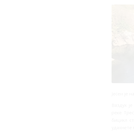
Јесен је 
Ваздух је
реке Трес
бицикл с
удахнете 