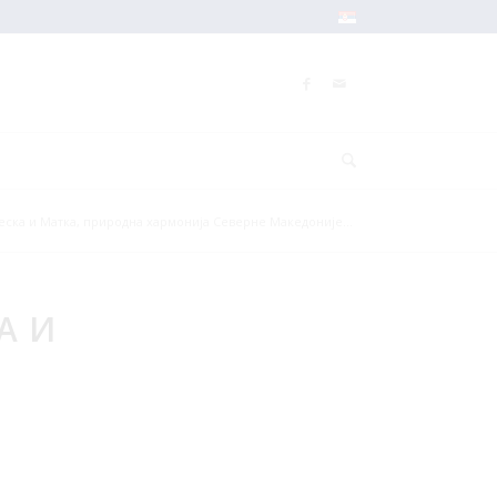
еска и Матка, природна хармонија Северне Македоније...
А И