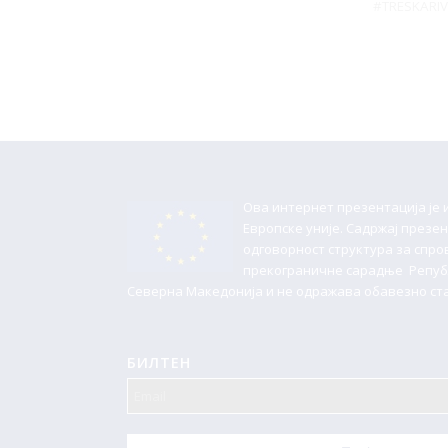
#TRESKARIV
Ова интернет презентација је
Европске уније. Садржај презе
одговорност структура за спр
прекограничне сарадње Републ
Северна Македонија и не одражава обавезно ста
БИЛТЕН