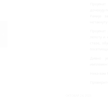
Пројекат
дочекују 
Раније з
нетакнуту 
Учење, приповедање
Пројекат 
и инспирација у
лепоту и 
Струг�...
стазе, об
посетиоци
Дивно ј
имплемент
Нека вам 
Проверите
ОКТОБАР 24, 2025