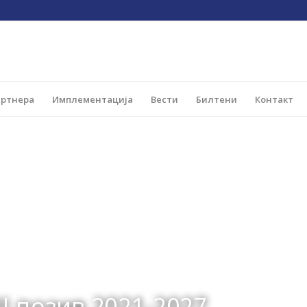
артнера
Имплементација
Вести
Билтени
Контакт
II позив 2021-2027