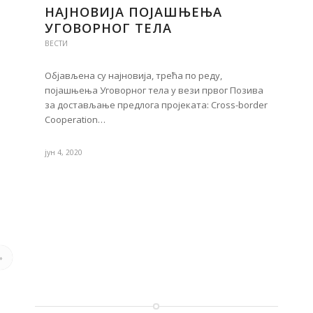
НАЈНОВИЈА ПОЈАШЊЕЊА
УГОВОРНОГ ТЕЛА
ВЕСТИ
Објављена су најновија, трећа по реду,
појашњења Уговорног тела у вези првог Позива
за достављање предлога пројеката: Cross-border
Cooperation…
јун 4, 2020
»