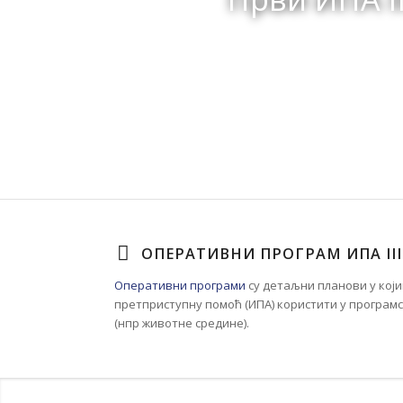
ОПЕРАТИВНИ ПРОГРАМ ИПА III
Оперативни програми
су детаљни планови у који
претприступну помоћ (ИПА) користити у програм
(нпр животне средине).