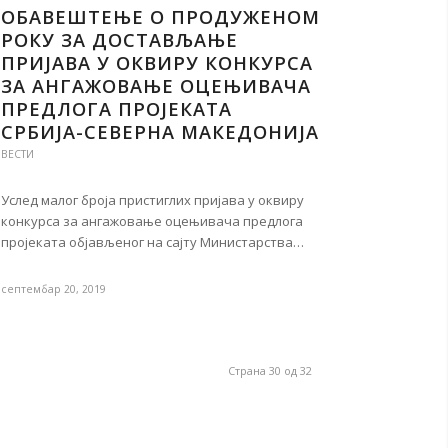
ОБАВЕШТЕЊЕ О ПРОДУЖЕНОМ
РОКУ ЗА ДОСТАВЉАЊЕ
ПРИЈАВА У ОКВИРУ КОНКУРСА
ЗА АНГАЖОВАЊЕ ОЦЕЊИВАЧА
ПРЕДЛОГА ПРОЈЕКАТА
СРБИЈА-СЕВЕРНА МАКЕДОНИЈА
ВЕСТИ
Услед малог броја пристиглих пријава у оквиру
конкурса за ангажовање оцењивача предлога
пројеката објављеног на сајту Министарства…
септембар 20, 2019
Страна 30 од 32