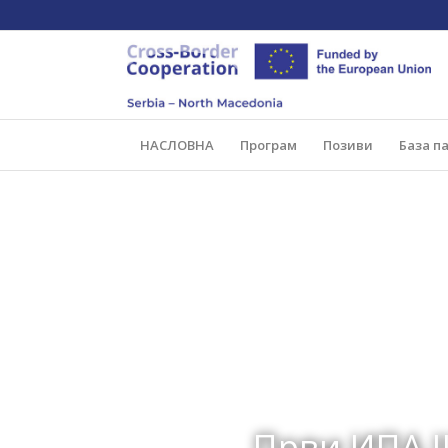
НАСЛОВНА
Програм
Позиви
База п
Први ИПА I