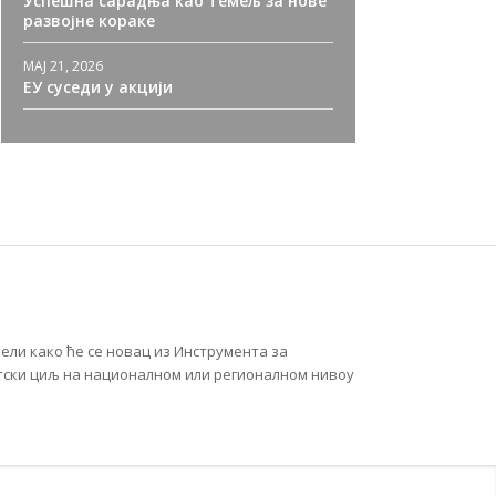
Успешна сарадња као темељ за нове
развојне кораке
МАЈ 21, 2026
ЕУ суседи у акцији
ели како ће се новац из Инструмента за
атски циљ на националном или регионалном нивоу