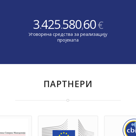
3
425
580
60
.
.
,
€
Уговорена средства за реализацију
пројеката
ПАРТНЕРИ