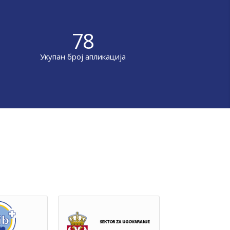
78
Укупан број апликација