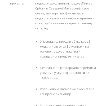
пројекта
подршку друштвеним предузећима у
Србији и Северној Македонији кроз
обуке, менторство, финансијску
подршку и умрежавање, истовремено
отварајући путеве за прекограничну
сарадњу.
Учесници су прошли обуку кроз 3
модула који су се фокусирали на
основе предузетништва и
солидарног предузетништва.
Пет планова је подржано опремом и
услугама у укупној вредности од
15.000 евра.
Извршено је мапирање екосистема
социјалне економије.
Формулисане су препоруке на