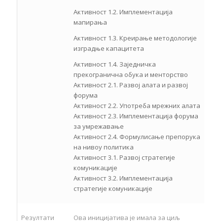
Активност 1.2. Имплементација
мапирања
Активност 1.3. Креирање методологије
изградње капацитета
Активност 1.4. Заједничка
прекогранична обука и менторство
Активност 2.1. Развој алата и развој
форума
Активност 2.2. Употреба мрежних алата
Активност 2.3. Имплементација форума
за умрежавање
Активност 2.4. Формулисање препорука
на нивоу политика
Активност 3.1. Развој стратегије
комуникације
Активност 3.2. Имплементација
стратегије комуникације
Резултати
Ова иницијатива је имала за циљ