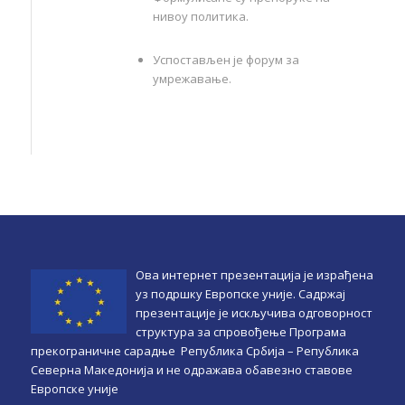
нивоу политика.
Успостављен је форум за
умрежавање.
Ова интернет презентација је израђена
уз подршку Европске уније. Садржај
презентације је искључива одговорност
структура за спровођење Програма
прекограничне сарадње Република Србијa – Република
Северна Македонија и не одражава обавезно ставове
Европске уније