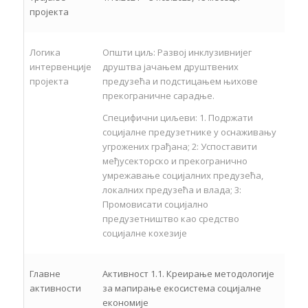
пројекта
Логика
Општи циљ: Развој инклузивнијег
интервенције
друштва јачањем друштвених
пројекта
предузећа и подстицањем њихове
прекограничне сарадње.
Специфични циљеви: 1. Подржати
социјалне предузетнике у оснаживању
угрожених грађана; 2: Успоставити
међусекторско и прекогранично
умрежавање социјалних предузећа,
локалних предузећа и влада; 3:
Промовисати социјално
предузетништво као средство
социјалне кохезије
Главне
Активност 1.1. Креирање методологије
активности
за мапирање екосистема социјалне
економије