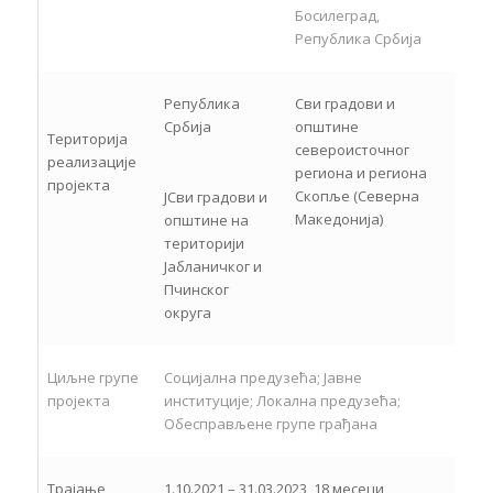
Босилеград,
Република Србија
Република
Сви градови и
Србија
општине
Територија
североисточног
реализације
региона и региона
пројекта
Скопље (Северна
ЈСви градови и
Македонија)
општине на
територији
Јабланичког и
Пчинског
округа
Циљне групе
Социјална предузећа; Јавне
пројекта
институције; Локална предузећа;
Обесправљене групе грађана
Трајање
1.10.2021 – 31.03.2023, 18 месеци