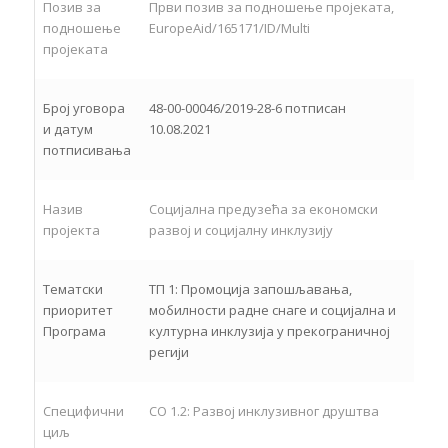
Позив за
Први позив за подношење пројеката,
подношење
EuropeAid/165171/ID/Multi
пројеката
Број уговора
48-00-00046/2019-28-6 потписан
и датум
10.08.2021
потписивања
Назив
Социјална предузећа за економски
пројекта
развој и социјалну инклузију
Тематски
ТП 1: Промоција запошљавања,
приоритет
мобилности радне снаге и социјална и
Програма
културна инклузија у прекограничној
регији
Специфични
СО 1.2: Развој инклузивног друштва
циљ