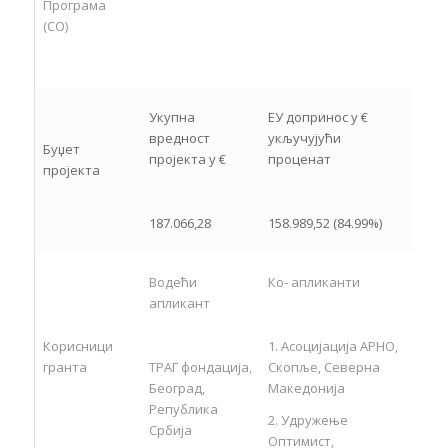
Програма
(СО)
Укупна
ЕУ допринос у €
вредност
укључујући
Буџет
пројекта у €
проценат
пројекта
187.066,28
158.989,52 (84.99%)
Водећи
Ко- апликанти
апликант
Корисници
1. Асоцијација АРНО,
гранта
ТРАГ фондација,
Скопље, Северна
Београд,
Македонија
Република
2. Удружење
Србија
Оптимист,