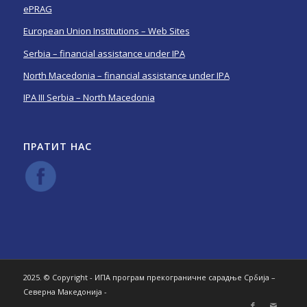
ePRAG
European Union Institutions – Web Sites
Serbia – financial assistance under IPA
North Macedonia – financial assistance under IPA
IPA III Serbia – North Macedonia
ПРАТИТ НАС
2025. © Copyright - ИПА програм прекограничне сарадње Србија –
Северна Македонија -