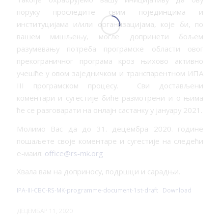
поруку проследите свим појединцима и
институцијама и/или организацијама, које би, по
вашем мишљењу, могле допринети бољем
разумевању потреба програмске области овог
прекограничног програма кроз њихово активно
учешће у овом заједничком и транспарентном ИПА
III програмском процесу. Сви достављени
коментари и сугестије биће размотрени и о њима
ће се разговарати на онлајн састанку у јануару 2021.
Молимо Вас да до 31. децембра 2020. године
пошаљете своје коментаре и сугестије на следећи
е-маил:
office@rs-mk.org
Хвала вам на доприносу, подршци и сарадњи.
IPA-III-CBC-RS-MK-programme-document-1st-draft
Download
ДЕЦЕМБАР 11, 2020