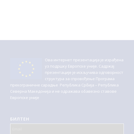
Ова интернет презентација је израђена
уз подршку Европске уније. Садржај
презентације је искључива одговорност
структура за спровођење Програма
прекограничне сарадње Република Србијa – Република
Северна Македонија и не одражава обавезно ставове
Европске уније
БИЛТЕН