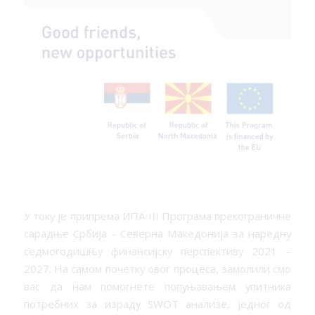
У току је припрема ИПА III Програма прекограничне
сарадње Србија – Северна Македонија за наредну
седмогодишњу финансијску перспективу 2021 –
2027. На самом почетку овог процеса, замолили смо
вас да нам помогнете попуњавањем упитника
потребних за израду SWOT анализе, једног од