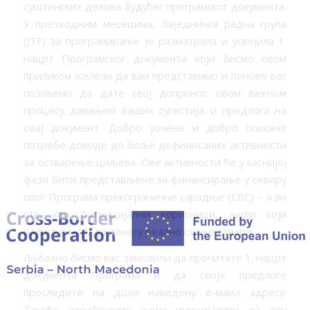
суштинских делова будућег програмског документа.
У претходним месецима, Заједничка радна група
(JTF) за програмирање је разматрала и усвојила 1.
нацрт Програмског документа који бисмо овом
приликом желели да вам представимо и поново вас
позовемо да дате свој допринос овом важном
процесу давањем ваших сугестија и предлога на
овај документ. Добро уочене и добро описане
потребе доводе до боље дефинисаних активности
за остварење циљева. Ове активности ће у каснијој
фази бити представљене за финансирање у оквиру
овог Програма прекограничне сарадње (CBC) – а ви
сте, као потенцијални корисници, људи који
најбоље могу да изнесу реално стање ствари.
Љубазно бисмо вас замолили да прочитате 1. нацрт
документа Програма и да своје предлоге
проследите на доле наведену е-маил адресу.
Такође охрабрујемо вашу иницијативу да ову