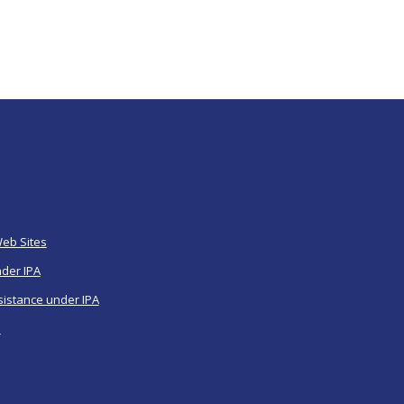
Web Sites
nder IPA
sistance under IPA
a