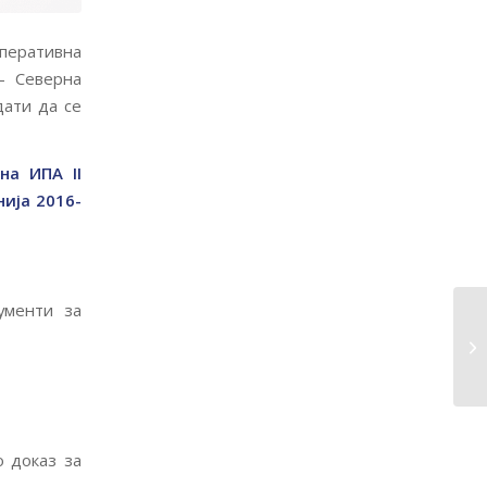
оперативна
– Северна
дати да се
на ИПА II
ија 2016-
ументи за
о доказ за