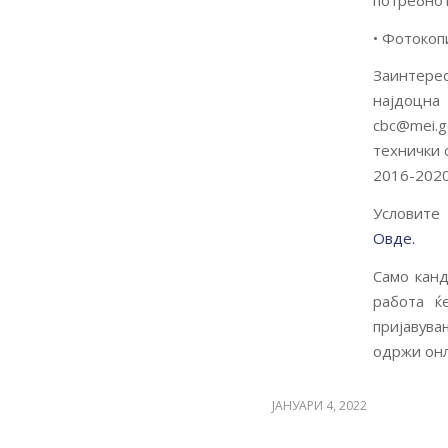
• Фотокоп
Заинтерес
најдоцн
cbc@mei.g
технички 
2016-202
Условите
Овде
.
Само канд
работа ќ
пријавува
одржи онл
ЈАНУАРИ 4, 2022