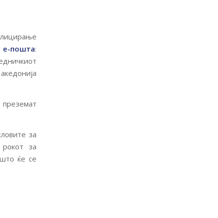
аплицирање
а е-пошта
:
едничкиот
Македонија
 преземат
словите за
 рокот за
 што ќе се