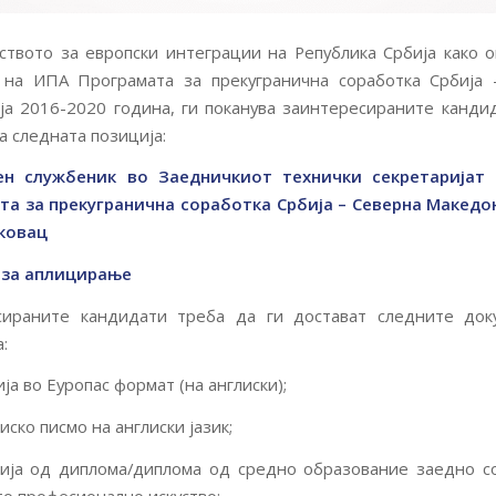
твото за европски интеграции на Република Србија како 
а на ИПА Програмата за прекугранична соработка Србија 
а 2016-2020 година, ги поканува заинтересираните канди
а следната позиција:
ен службеник во Заедничкиот технички секретаријат 
та за прекугранична соработка Србија – Северна Македон
сковац
 за аплицирање
сираните кандидати треба да ги достават следните док
:
ја во Еуропас формат (на англиски);
ско писмо на англиски јазик;
ија од диплома/диплома од средно образование заедно с
о професионално искуство;