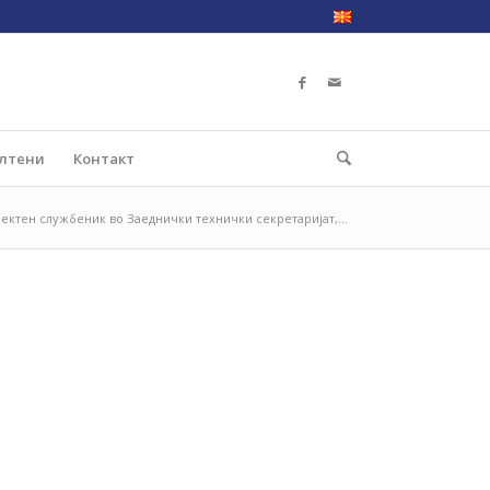
лтени
Контакт
ектен службеник во Заеднички технички секретаријат,...