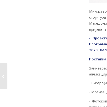
Министерс
структур
Македониј
пријават з
• Проект
Програма
2020, Ле
Постапка
Заинтере
Работен план за
апликација
објавување на
вториот повик...
• Биографи
• Мотиваци
• Фотокоп
потребнот