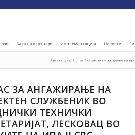
лози
База на партнери
Имплементација
Новости
Би
Вие сте тука:
Home
/
Оглас за ангажирање на про
АС ЗА АНГАЖИРАЊЕ НА
ЕКТЕН СЛУЖБЕНИК ВО
ДНИЧКИ ТЕХНИЧКИ
РЕТАРИЈАТ, ЛЕСКОВАЦ ВО