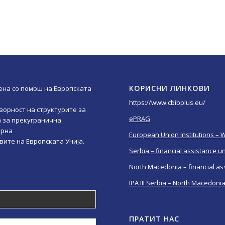
КОРИСНИ ЛИНКОВИ
ена со помош на Европската
https://www.cbibplus.eu/
ворност на структурите за
ePRAG
 за прекугранична
ерна
European Union Institutions – 
овите на Европската Унија.
Serbia – financial assistance u
North Macedonia – financial as
IPA III Serbia – North Macedoni
ПРАТИТ НАС