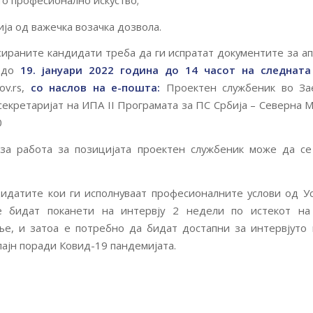
ија од важечка возачка дозвола.
ираните кандидати треба да ги испратат документите за 
а до
19. јануари 2022 година до 14 часот на следнат
ov.rs,
со наслов на е-пошта:
Проектен службеник во За
секретаријат на ИПА II Програмата за ПС Србија – Северна 
0
 за работа за позицијата проектен службеник може да се
идатите кои ги исполнуваат професионалните услови од У
е бидат поканети на интервју 2 недели по истекот на
ње, и затоа е потребно да бидат достапни за интервјуто
ајн поради Ковид-19 пандемијата.