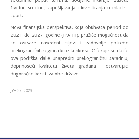
životne sredine, zapošljavanja i investiranja u mlade i
sport.
Nova finansijska perspektiva, koja obuhvata period od
2021. do 2027. godine (IPA III), pružiće mogućnost da
se ostvare navedeni ciljevi i zadovolje potrebe
prekograničnih regiona kroz konkurse. Očekuje se da će
ova podrška dalje unaprediti prekograničnu saradnju,
doprinoseći kvalitetu života građana i ostvarujući
dugoročne koristi za obe države.
ЈУН 27, 2023