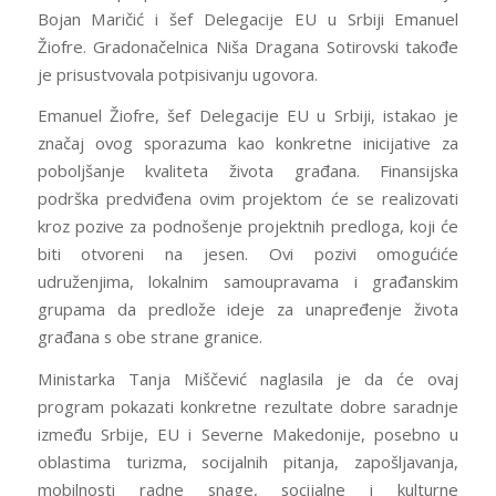
Bojan Maričić i šef Delegacije EU u Srbiji Emanuel
Žiofre. Gradonačelnica Niša Dragana Sotirovski takođe
je prisustvovala potpisivanju ugovora.
Emanuel Žiofre, šef Delegacije EU u Srbiji, istakao je
značaj ovog sporazuma kao konkretne inicijative za
poboljšanje kvaliteta života građana. Finansijska
podrška predviđena ovim projektom će se realizovati
kroz pozive za podnošenje projektnih predloga, koji će
biti otvoreni na jesen. Ovi pozivi omogućiće
udruženjima, lokalnim samoupravama i građanskim
grupama da predlože ideje za unapređenje života
građana s obe strane granice.
Ministarka Tanja Miščević naglasila je da će ovaj
program pokazati konkretne rezultate dobre saradnje
između Srbije, EU i Severne Makedonije, posebno u
oblastima turizma, socijalnih pitanja, zapošljavanja,
mobilnosti radne snage, socijalne i kulturne