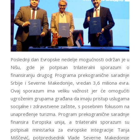
Poslednji dan Evropske nedelje mogućnosti održan je u
Nišu, gde je potpisan trilateralni sporazum o
finansiranju drugog Programa prekogranične saradnje
Srbije i Severne Makedonije, vredan 3,6 miliona evra.
Ovaj sporazum ima veliku važnost jer će omogućiti
ugroženim grupama građana da imaju pristup uslugama
socijalne i zdravstvene zaštite, s posebnim fokusom na
unapređenje turizma. Program prekogranične saradnje
finansira Evropska unija, a trilateralni sporazum su
potpisali ministarka za evropske integracije Tanja
Miščević, potpredsednik Vlade Severne Makedonije