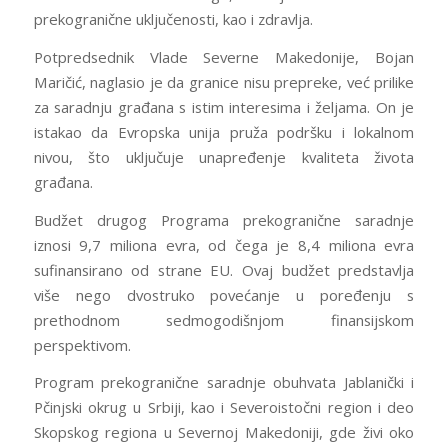
prekogranične uključenosti, kao i zdravlja.
Potpredsednik Vlade Severne Makedonije, Bojan
Maričić, naglasio je da granice nisu prepreke, već prilike
za saradnju građana s istim interesima i željama. On je
istakao da Evropska unija pruža podršku i lokalnom
nivou, što uključuje unapređenje kvaliteta života
građana.
Budžet drugog Programa prekogranične saradnje
iznosi 9,7 miliona evra, od čega je 8,4 miliona evra
sufinansirano od strane EU. Ovaj budžet predstavlja
više nego dvostruko povećanje u poređenju s
prethodnom sedmogodišnjom finansijskom
perspektivom.
Program prekogranične saradnje obuhvata Jablanički i
Pčinjski okrug u Srbiji, kao i Severoistočni region i deo
Skopskog regiona u Severnoj Makedoniji, gde živi oko