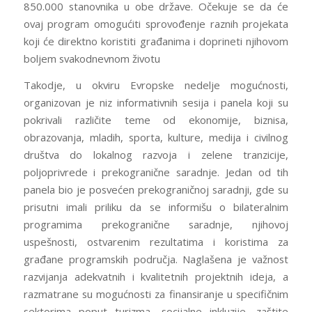
850.000 stanovnika u obe države. Očekuje se da će
ovaj program omogućiti sprovođenje raznih projekata
koji će direktno koristiti građanima i doprineti njihovom
boljem svakodnevnom životu
Takodje, u okviru Evropske nedelje mogućnosti,
organizovan je niz informativnih sesija i panela koji su
pokrivali različite teme od ekonomije, biznisa,
obrazovanja, mladih, sporta, kulture, medija i civilnog
društva do lokalnog razvoja i zelene tranzicije,
poljoprivrede i prekogranične saradnje. Jedan od tih
panela bio je posvećen prekograničnoj saradnji, gde su
prisutni imali priliku da se informišu o bilateralnim
programima prekogranične saradnje, njihovoj
uspešnosti, ostvarenim rezultatima i koristima za
građane programskih područja. Naglašena je važnost
razvijanja adekvatnih i kvalitetnih projektnih ideja, a
razmatrane su mogućnosti za finansiranje u specifičnim
sektorima poput turizma, socijalne inkluzije, zaštite