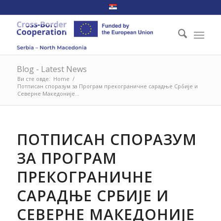
Blog - Latest News
Ви сте овде:
Home
/
Потписан споразум за Програм прекограничне сарадње Србије и
Северне Македоније...
ПОТПИСАН СПОРАЗУМ
ЗА ПРОГРАМ
ПРЕКОГРАНИЧНЕ
САРАДЊЕ СРБИЈЕ И
СЕВЕРНЕ МАКЕДОНИЈЕ