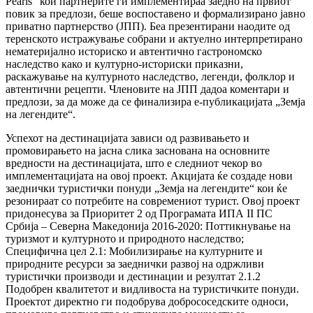
Pearls“ кои партнерите ги имплементираа заедно на првиот
повик за предлози, беше воспоставено и формализирано јавно
приватно партнерство (ЈПП). Беа презентирани наодите од
теренското истражување собрани и актуелно интерпретирано
нематеријално историско и автентично гастрономско
наследство како и културно-историски приказни,
раскажување на културното наследство, легенди, фолклор и
автентични рецепти. Членовите на ЈПП дадоа коментари и
предлози, за да може да се финализира е-публикацијата „Земја
на легендите“.
Успехот на дестинацијата зависи од развивањето и
промовирањето на јасна слика заснована на основните
вредности на дестинацијата, што е следниот чекор во
имплементацијата на овој проект. Акцијата ќе создаде нови
заеднички туристички понуди „Земја на легендите“ кои ќе
резонираат со потребите на современиот турист. Овој проект
придонесува за Приоритет 2 од Програмата ИПА II ПС
Србија – Северна Македонија 2016-2020: Поттикнување на
туризмот и културното и природното наследство;
Специфична цел 2.1: Мобилизирање на културните и
природните ресурси за заеднички развој на одржливи
туристички производи и дестинации и резултат 2.1.2
Подобрен квалитетот и видливоста на туристичките понуди.
Проектот директно ги подобрува добрососедските односи,