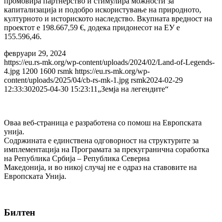
промовира партнерство и стимулира можности за
капитализација и подобро искористување на природното,
културното и историското наследство. Вкупната вредност на
проектот е 198.667,59 €, додека придонесот на ЕУ е
155.596,46.
февруари 29, 2024
https://eu.rs-mk.org/wp-content/uploads/2024/02/Land-of-Legends-
4.jpg
1200
1600
rsmk
https://eu.rs-mk.org/wp-
content/uploads/2025/04/cb-rs-mk-1.jpg
rsmk
2024-02-29
12:33:30
2025-04-30 15:23:11
„Земја на легендите“
Оваа веб-страница e разработена со помош на Европската
унија.
Содржината е единствена одговорност на структурите за
имплементација на Програмата за прекугранична соработка
на Република Србија – Република Северна
Македонија, и во никој случај не е одраз на ставовите на
Европската Унија.
Билтен