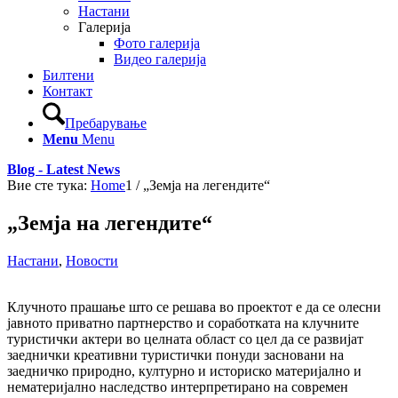
Настани
Галерија
Фото галерија
Видео галерија
Билтени
Контакт
Пребарување
Menu
Menu
Blog - Latest News
Вие сте тука:
Home
1
/
„Земја на легендите“
„Земја на легендите“
Настани
,
Новости
Клучното прашање што се решава во проектот е да се олесни
јавното приватно партнерство и соработката на клучните
туристички актери во целната област со цел да се развијат
заеднички креативни туристички понуди засновани на
заедничко природно, културно и историско материјално и
нематеријално наследство интерпретирано на современ