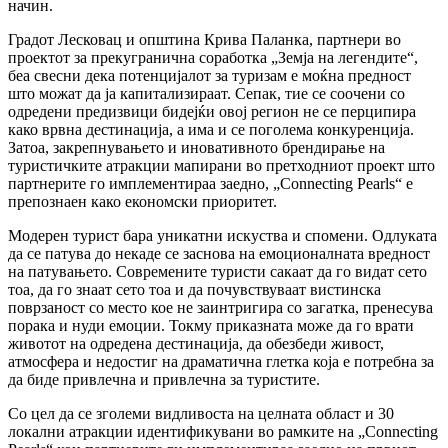
начин.
Градот Лесковац и општина Крива Паланка, партнери во
проектот за прекугранична соработка „Земја на легендите“,
беа свесни дека потенцијалот за туризам е моќна предност
што можат да ја капитализираат. Сепак, тие се соочени со
одредени предизвици бидејќи овој регион не се перципира
како врвна дестинација, а има и се поголема конкуренција.
Затоа, закрепнувањето и иновативното брендирање на
туристичките атракции мапирани во претходниот проект што
партнерите го имплементираа заедно, „Connecting Pearls“ е
препознаен како економски приоритет.
Модерен турист бара уникатни искуства и спомени. Одлуката
да се патува до некаде се заснова на емоционалната вредност
на патувањето. Современите туристи сакаат да го видат сето
тоа, да го знаат сето тоа и да почувствуваат вистинска
поврзаност со место кое не заинтригира со загатка, пренесува
порака и нуди емоции. Токму приказната може да го врати
животот на одредена дестинација, да обезбеди живост,
атмосфера и недостиг на драматична глетка која е потребна за
да биде привлечна и привлечна за туристите.
Со цел да се зголеми видливоста на целната област и 30
локални атракции идентификувани во рамките на „Connecting