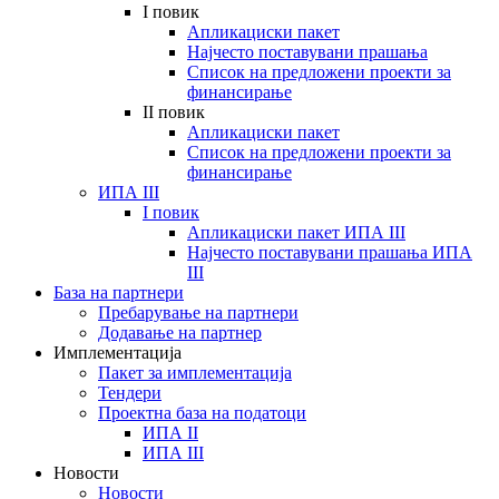
I повик
Апликациски пакет
Најчесто поставувани прашања
Список на предложени проекти за
финансирање
II повик
Апликациски пакет
Список на предложени проекти за
финансирање
ИПА III
I повик
Апликациски пакет ИПА III
Најчесто поставувани прашања ИПА
III
База на партнери
Пребарување на партнери
Додавање на партнер
Имплементација
Пакет за имплементација
Тендери
Проектна база на податоци
ИПА II
ИПА III
Новости
Новости