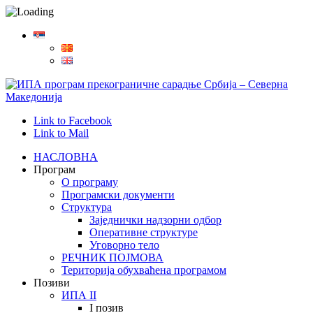
Link to Facebook
Link to Mail
НАСЛОВНА
Програм
О програму
Програмски документи
Структура
Заједнички надзорни одбор
Оперативне структуре
Уговорнo телo
РЕЧНИК ПОЈМОВА
Територија обухваћена програмом
Позиви
ИПА II
I позив