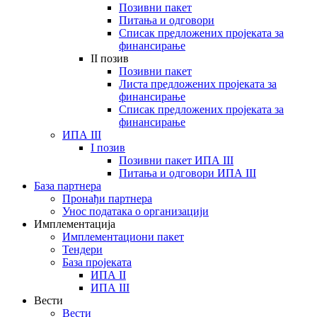
Позивни пакет
Питања и одговори
Списак предложених пројеката за
финансирање
II позив
Позивни пакет
Листа предложених пројеката за
финансирање
Списак предложених пројеката за
финансирање
ИПА III
I позив
Позивни пакет ИПА III
Питања и одговори ИПА III
База партнера
Пронађи партнера
Унос података о организацији
Имплементација
Имплементациони пакет
Тендери
База пројеката
ИПА II
ИПА III
Вести
Вести