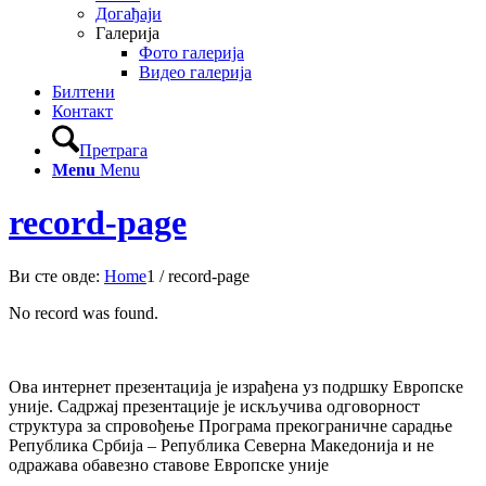
Догађаји
Галерија
Фото галерија
Видео галерија
Билтени
Контакт
Претрага
Menu
Menu
record-page
Ви сте овде:
Home
1
/
record-page
No record was found.
Ова интернет презентација је израђена уз подршку Европске
уније. Садржај презентације је искључива одговорност
структура за спровођење Програма прекограничне сарадње
Република Србијa – Република Северна Македонија и не
одражава обавезно ставове Европске уније