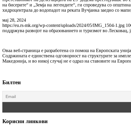
на бисерите“ и „Земја на легендите“, ги спроведува со општина
хидроцентрала до водопадот на реката Вучјанка заедно со мапи
мај 28, 2024
https://eu.rs-mk.org/wp-content/uploads/2024/05/IMG_1504-1.jpg
10
поддржува развојот на образованието и туризмот во Лесковац, 
Оваа веб-страница e разработена со помош на Европската унија
Содржината е единствена одговорност на структурите за импле
Македонија, и во никој случај не е одраз на ставовите на Европ
Билтен
Корисни линкови