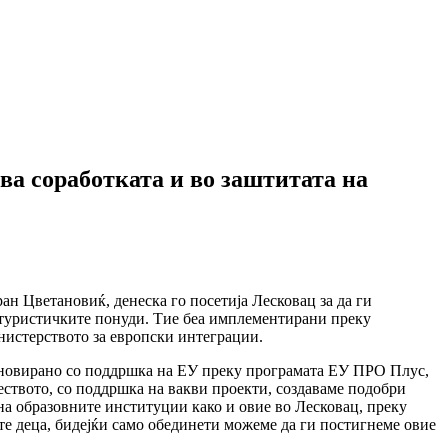
ва соработката и во заштитата на
ан Цветановиќ, денеска го посетија Лесковац за да ги
и туристичките понуди. Тие беа имплементирани преку
нистерството за европски интеграции.
реновирано со поддршка на ЕУ преку програмата ЕУ ПРО Плус,
еството, со поддршка на вакви проекти, создаваме подобри
 на образовните институции како и овие во Лесковац, преку
те деца, бидејќи само обединети можеме да ги постигнеме овие