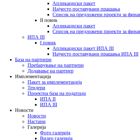
Апликациски пакет
Најчесто поставувани прашања
Список на предложени проекти за фин
II повик
Апликациски пакет
Список на предложени проекти за фин
ИПА III
I повик
Апликациски пакет ИПА III
Најчесто поставувани прашања ИПА III
База на партнери
Пребарување на партнери
Додавање на партнер
Имплементација
Пакет за имплементација
Тендери
Проектна база на податоци
ИПА II
ИПА III
Новости
Новости
Настани
Галерија
Фото галерија
Видео галерија