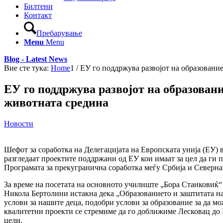
Билтени
Контакт
Пребарување
Menu
Menu
Blog - Latest News
Вие сте тука:
Home
1
/
ЕУ го поддржува развојот на образованиет
ЕУ го поддржува развојот на образовани
животната средина
Новости
Шефот за соработка на Делегацијата на Европската унија (ЕУ) 
разгледаат проектите поддржани од ЕУ кои имаат за цел да ги 
Програмата за прекугранична соработка меѓу Србија и Северн
За време на посетата на основното училиште „Бора Станковиќ“
Никола Бертолини истакна дека „Образованието и заштитата на 
услови за нашите деца, подобри услови за образование за да м
квалитетни проекти се стремиме да го доближиме Лесковац до 
цели.