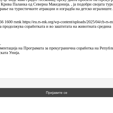
 Крива Паланка од Северна Македонија. , ја подобри својата тури
рање на туристичките атракции и изградба на детско игралиште.
66
1600
rsmk
https://eu.rs-mk.org/wp-content/uploads/2025/04/cb-rs-m
ја продолжува соработката и во заштитата на животната средина
.
ментација на Програмата за прекугранична соработка на Републ
ската Унија.