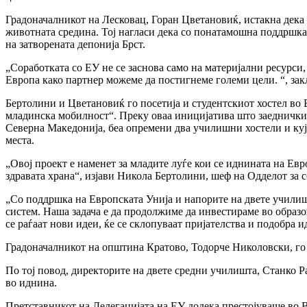
Градоначалникот на Лесковац, Горан Цветановиќ, истакна дека 
животната средина. Тој нагласи дека со понатамошна поддршка
на затворената депонија Брст.
„Соработката со ЕУ не се заснова само на материјални ресурси,
Европа како партнер можеме да постигнеме големи цели. “, за
Бертолини и Цветановиќ го посетија и студентскиот хостел во
младинска мобилност“. Преку оваа иницијатива што заеднички 
Северна Македонија, беа опремени два училишни хостели и куј
места.
„Овој проект е наменет за младите луѓе кои се иднината на Ев
здравата храна“, изјави Никола Бертолини, шеф на Одделот за с
„Со поддршка на Европската Унија и напорите на двете училишта
систем. Наша задача е да продолжиме да инвестираме во образова
се раѓаат нови идеи, ќе се склопуваат пријателства и подобра и
Градоначалникот на општина Кратово, Тодорче Николовски, го и
По тој повод, директорите на двете средни училишта, Станко 
во иднина.
Претставникот на Делегацијата на ЕУ додека престојуваше во 