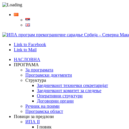
Link to Facebook
Link to Mail
НАСЛОВНА
ПРОГРАМА
За програмата
Програмски документи
Структура
Заедничкиот технички секретаријат
Заедничкиот комитет за следење
Оперативни структури
Договорни органи
Речник на поими
Програмска област
Повици за предлози
ИПА II
I повик