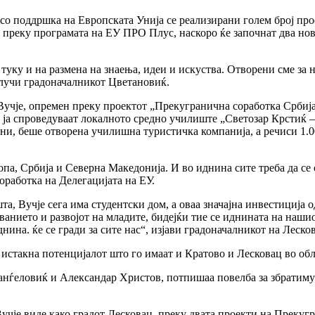
со поддршка на Европската Унија се реализирани голем број прое
 преку програмата на ЕУ ПРО Плус, наскоро ќе започнат два но
 туку и на размена на знаења, идеи и искуства. Отворени сме за 
клучи градоначалникот Цветановиќ.
 Вучје, опремен преку проектот „Прекугранична соработка Србиј
ја спроведуваат локалното средно училиште „Светозар Крстиќ –
ни, беше отворена училишна туристичка компанија, а речиси 1.
ропа, Србија и Северна Македонија. И во иднина сите треба да с
оработка на Делегацијата на ЕУ.
, Вучје сега има студентски дом, а оваа значајна инвестиција о
нието и развојот на младите, бидејќи тие се иднината на нашиот 
днина. ќе се гради за сите нас“, изјави градоначалникот на Леск
стакна потенцијалот што го имаат и Кратово и Лесковац во обла
Ранѓеловиќ и Александар Христов, потпишаа повелба за збратим
Вучје виде како градот Лесковац, преку двата проекти на Преку