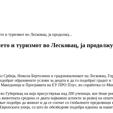
о и туризмот во Лесковац, ја продолжу...
ето и туризмот во Лесковац, ја продолжу
во Србија, Никола Бертолини и градоначалникот на Лесковац, Гор
подобрат образовните услови за децата и да го подобрат градот 
а Македонија и Програмата на ЕУ ПРО Плус, во соработка со Ми
 во Губеревац на која присуствуваа над 200 ученици, кое беше 
животната средина се двата најважни аспекти за развој на општ
ожат подобро да живеат и да се соочат со глобалните предизвици
Европската унија, со што ќе обезбедиме подобра иднина за наши