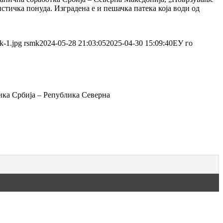
стичка понуда. Изградена е и пешачка патека која води од
k-1.jpg
rsmk
2024-05-28 21:03:05
2025-04-30 15:09:40
ЕУ го
ика Србија – Република Северна