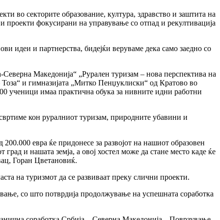
кти во секторите образование, култура, здравство и заштита на
ви проекти фокусирани на управување со отпад и рекултивација
нови идеи и партнерства, бидејќи веруваме дека само заедно со
а-Северна Македонија“ „Рурален туризам – нова перспектива на
 Тоза“ и гимназијата „Митко Пенџуклиски“ од Кратово во
000 ученици имаа практична обука за нивните идни работни
е свртиме кон руралниот туризам, природните убавини и
д 200.000 евра ќе придонесе за развојот на нашиот образовен
град и нашата земја, а овој хостел може да стане место каде ќе
овац, Горан Цветановиќ.
ста на туризмот да се развиваат преку слични проекти.
ување, со што потврдија продолжување на успешната соработка
гранична соработка Србија – Северна Македонија, „Поврзување