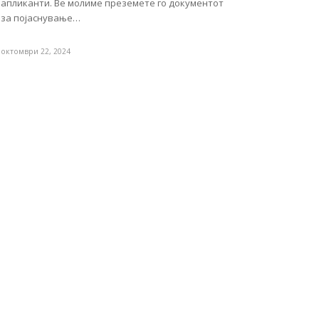
апликанти. Ве молиме преземете го документот
за појаснување…
октомври 22, 2024