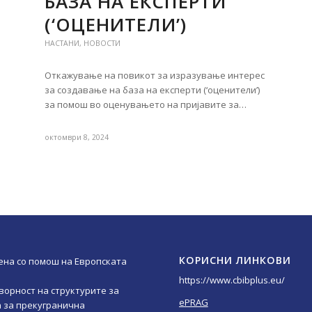
БАЗА НА ЕКСПЕРТИ
(‘ОЦЕНИТЕЛИ’)
НАСТАНИ
,
НОВОСТИ
Откажување на повикот за изразување интерес
за создавање на база на експерти (‘оценители’)
за помош во оценувањето на пријавите за…
октомври 8, 2024
КОРИСНИ ЛИНКОВИ
ена со помош на Европската
https://www.cbibplus.eu/
ворност на структурите за
ePRAG
 за прекугранична