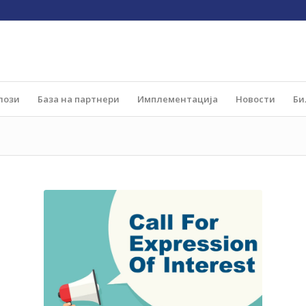
лози
База на партнери
Имплементација
Новости
Би